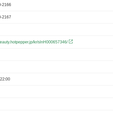
0-2166
0-2167
/beauty.hotpepper.jp/kr/slnH000657346/
22:00