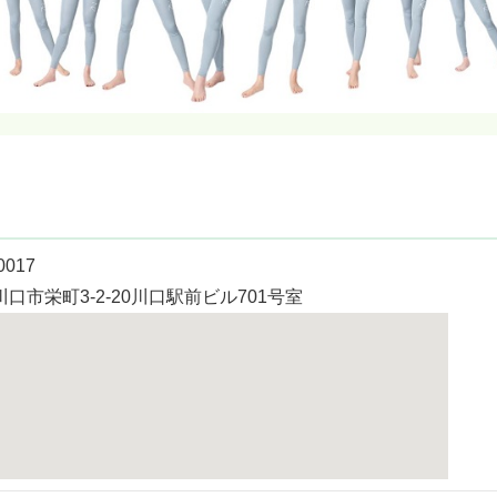
0017
口市栄町3-2-20川口駅前ビル701号室