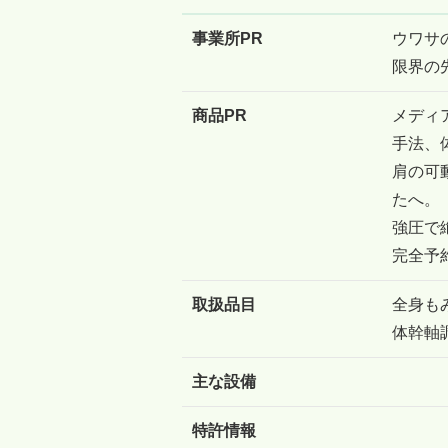
事業所PR
ウワサ
限界の
商品PR
メディ
手法、
肩の可
たへ。
強圧で
完全予
取扱品目
全身も
体幹軸
主な設備
特許情報