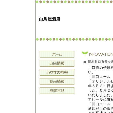
白鳥屋酒店
岡村川口市長を
川口市の伝統
い、
「川口エール
「オリジナル
年５月２１日
した。５月２
いたしました
アピールに貢
「川口エール
酒店だけの販