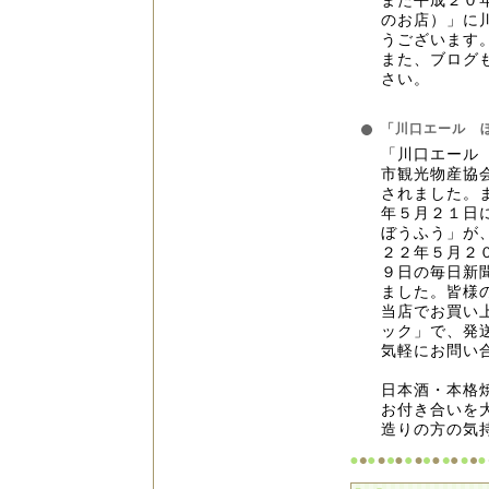
また平成２０
のお店）」に
うございます
また、ブログ
さい。
「川口エール 
「川口エール
市観光物産協
されました。
年５月２１日
ぼうふう」が
２２年５月２
９日の毎日新
ました。皆様
当店でお買い
ック」で、発
気軽にお問い
日本酒・本格
お付き合いを
造りの方の気