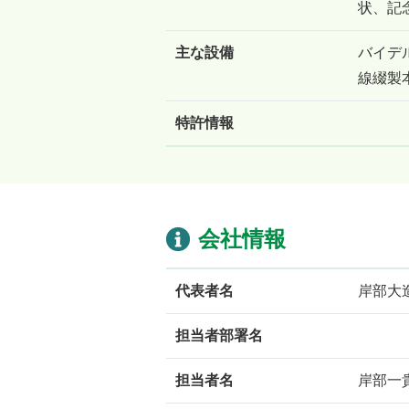
状、記
主な設備
バイデル
線綴製
特許情報
会社情報
代表者名
岸部大
担当者部署名
担当者名
岸部一