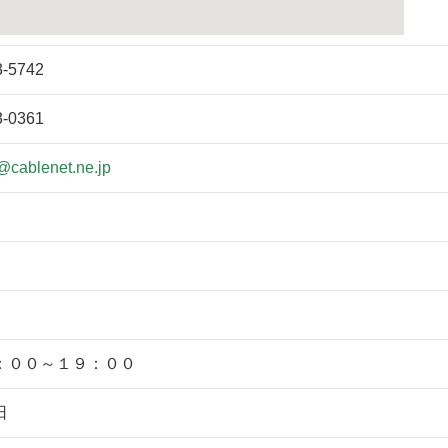
3-5742
3-0361
@cablenet.ne.jp
：００～１９：００
日