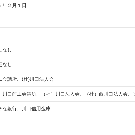
３年２月１日
定なし
定なし
工会議所、(社)川口法人会
、川口商工会議所、（社）川口法人会、（社）西川口法人会、
そな銀行、川口信用金庫