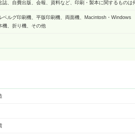
念誌、自費出版、会報、資料など、印刷・製本に関するものは
ベルグ印刷機、平版印刷機、両面機、Macintosh・Windo
本機、折り機、その他
造
貴