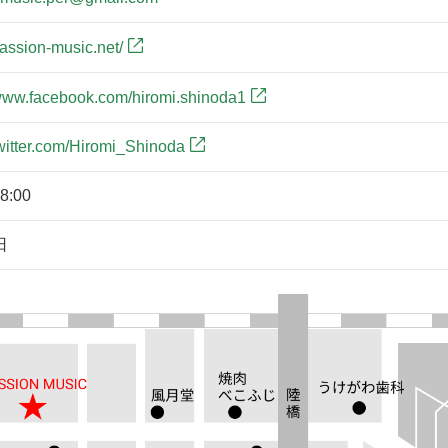
passion-music.net/
/www.facebook.com/hiromi.shinoda1
/twitter.com/Hiromi_Shinoda
8:00
日