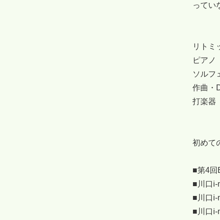
ってい
リトミ
ピアノ
ソルフ
作曲・D
打楽器
初めて
■第4回
■川口i-
■川口i-
■川口i