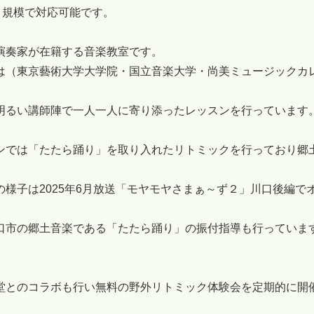
人～規模で対応可能です。
演奏家が在籍する音楽教室です。
は（東京藝術大学大学院・国立音楽大学・尚美ミュージックカ
明るい講師陣で一人一人に寄り添ったレッスンを行っています
ンでは「たたら踊り」を取り入れたリトミックを行っており郷
の様子は2025年6月放送「モヤモヤさまぁ～ず２」川口後編で
口市の郷土音楽である「たたら踊り」の振付指導も行っていま
堂とのコラボも行い無料の野外リトミック体験会を定期的に開