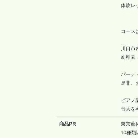
体験レ
コース
川口市
幼稚園
パーテ
是非、
ピアノ
音大を
商品PR
東京藝
10種