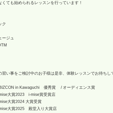
なくても始められるレッスンを行っています！
ック
ェージュ
TM
の習い事をご検討中のお子様は是非、体験レッスンでお待ちし
BIZCON in Kawaguchi 優秀賞 / オーディエンス賞
mise大賞2023 i-mise賞受賞店
mise大賞2024 大賞受賞
-mise大賞2025 殿堂入り大賞店