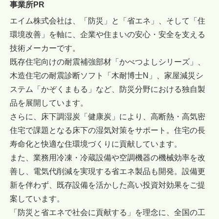
事業所PR
エイム株式会社は、「防災」と「省エネ」、そして「住
環境改善」を軸に、企業や住まいの安心・安全を支える
技術メーカーです。
既存住宅向けの耐震補強部材「かべつよしシリーズ」、
木造住宅の耐震診断ソフト「木耐博士N」、家屋減災シ
ステム「かぞくまもる」など、防災分野における独自製
品を展開しています。
さらに、床下調湿炭「健康炭」により、高断熱・高気密
住宅で課題となる床下の湿気対策をサポート。住宅の長
寿命化と快適な住環境づくりに貢献しています。
また、業務用冷凍・冷蔵設備や空調機器の機械効率を改
善し、電気代削減を実現する省エネ製品も開発。設備更
新を伴わず、既存設備を活かした高い投資対効果をご提
案しています。
「防災と省エネで社会に貢献する」を理念に、全国の工