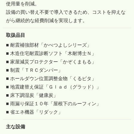
使用量を削減。
設備の買い替え不要で導入できるため、コストを抑えな
がら継続的な経費削減を実現します。
取扱品目
■ 耐震補強部材「かべつよしシリーズ」
■ 木造住宅耐震診断ソフト「木耐博士Ｎ」
■ 家屋減災プロテクター「かぞくまもる」
■ 制震「ＴＲＣダンパー」
■ ホールダウン位置調整金物「くるピタ」
■ 地震建替え保証「Ｇｌａｄ（グラッド）」
■ 床下調湿炭「健康炭」
■ 雨漏り保証１０年「屋根下のルーフィン」
■ 省エネ機器「リダック」
主な設備