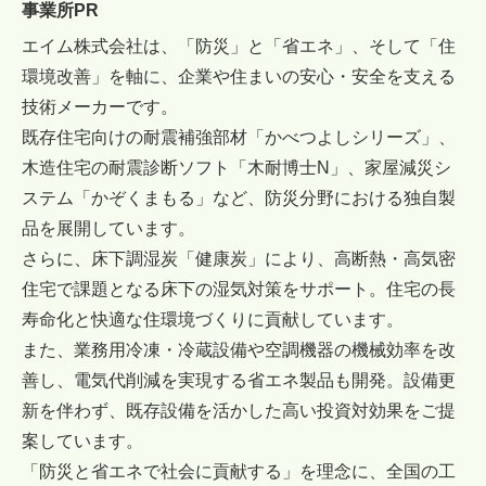
事業所PR
エイム株式会社は、「防災」と「省エネ」、そして「住
環境改善」を軸に、企業や住まいの安心・安全を支える
技術メーカーです。
既存住宅向けの耐震補強部材「かべつよしシリーズ」、
木造住宅の耐震診断ソフト「木耐博士N」、家屋減災シ
ステム「かぞくまもる」など、防災分野における独自製
品を展開しています。
さらに、床下調湿炭「健康炭」により、高断熱・高気密
住宅で課題となる床下の湿気対策をサポート。住宅の長
寿命化と快適な住環境づくりに貢献しています。
また、業務用冷凍・冷蔵設備や空調機器の機械効率を改
善し、電気代削減を実現する省エネ製品も開発。設備更
新を伴わず、既存設備を活かした高い投資対効果をご提
案しています。
「防災と省エネで社会に貢献する」を理念に、全国の工