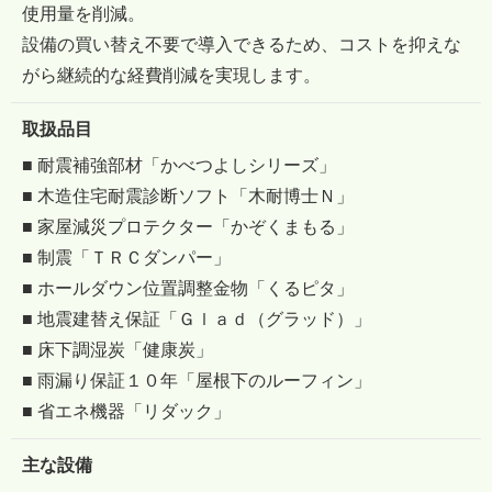
使用量を削減。
設備の買い替え不要で導入できるため、コストを抑えな
がら継続的な経費削減を実現します。
取扱品目
■ 耐震補強部材「かべつよしシリーズ」
■ 木造住宅耐震診断ソフト「木耐博士Ｎ」
■ 家屋減災プロテクター「かぞくまもる」
■ 制震「ＴＲＣダンパー」
■ ホールダウン位置調整金物「くるピタ」
■ 地震建替え保証「Ｇｌａｄ（グラッド）」
■ 床下調湿炭「健康炭」
■ 雨漏り保証１０年「屋根下のルーフィン」
■ 省エネ機器「リダック」
主な設備